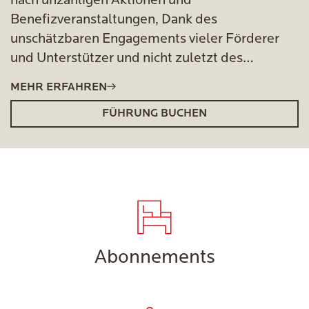
nach unzähligen Aktionen und
Benefizveranstaltungen, Dank des
unschätzbaren Engagements vieler Förderer
und Unterstützer und nicht zuletzt des
bürgerschaftlichen Engagements der über
MEHR ERFAHREN
20.000 Spender war es Ende Oktober 2016
FÜHRUNG BUCHEN
soweit: Das Anneliese Brost Musikforum Ruhr
wurde eröffnet!
Abonnements