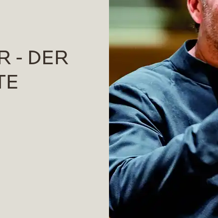
 - DER
TE