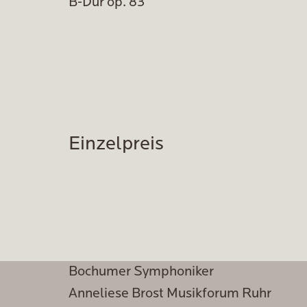
B-Dur op. 83
Einzelpreis
Bochumer Symphoniker
Anneliese Brost Musikforum Ruhr