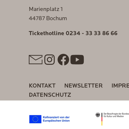
Marienplatz 1
44787 Bochum
Tickethotline
0234 - 33 33 86 66
KONTAKT
NEWSLETTER
IMPR
DATENSCHUTZ