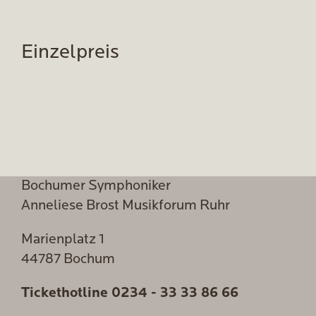
Einzelpreis
Bochumer Symphoniker
Anneliese Brost Musikforum Ruhr
Marienplatz 1
44787 Bochum
Tickethotline
0234 - 33 33 86 66