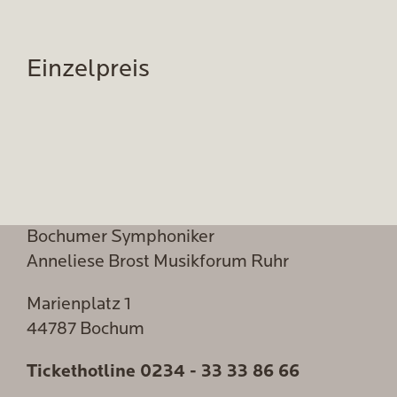
Einzelpreis
Bochumer Symphoniker
Anneliese Brost Musikforum Ruhr
Marienplatz 1
44787 Bochum
Tickethotline
0234 - 33 33 86 66