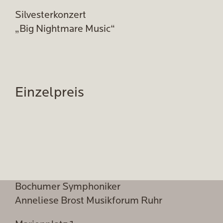
Silvesterkonzert
„Big Nightmare Music“
Einzelpreis
Bochumer Symphoniker
Anneliese Brost Musikforum Ruhr