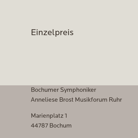
Einzelpreis
Bochumer Symphoniker
Anneliese Brost Musikforum Ruhr
Marienplatz 1
44787 Bochum