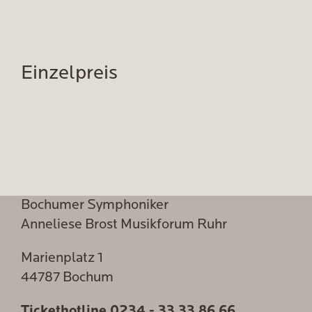
Einzelpreis
Bochumer Symphoniker
Anneliese Brost Musikforum Ruhr
Marienplatz 1
44787 Bochum
Tickethotline
0234 - 33 33 86 66