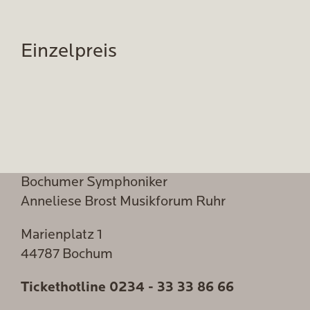
Einzelpreis
Bochumer Symphoniker
Anneliese Brost Musikforum Ruhr
Marienplatz 1
44787 Bochum
Tickethotline
0234 - 33 33 86 66