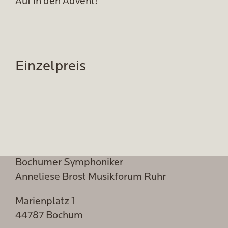
Auf in den Advent!
Einzelpreis
Bochumer Symphoniker
Anneliese Brost Musikforum Ruhr
Marienplatz 1
44787 Bochum