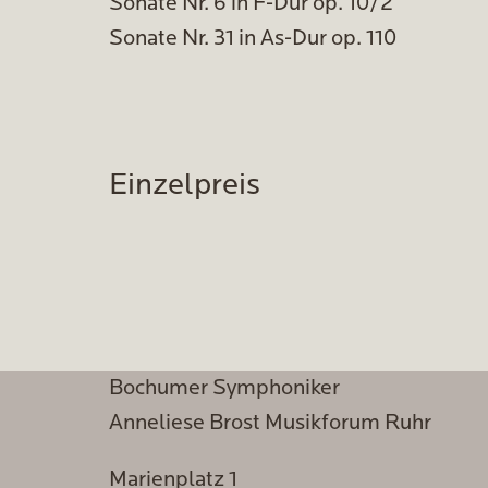
Sonate Nr. 6 in F-Dur op. 10/2
Sonate Nr. 31 in As-Dur op. 110
Einzelpreis
Bochumer Symphoniker
Anneliese Brost Musikforum Ruhr
Marienplatz 1